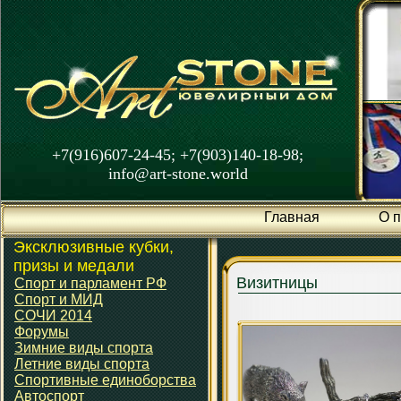
+7(916)607-24-45; +7(903)140-18-98;
info@art-stone.world
Главная
О 
Эксклюзивные кубки,
призы и медали
Визитницы
Спорт и парламент РФ
Спорт и МИД
СОЧИ 2014
Форумы
Зимние виды спорта
Летние виды спорта
Спортивные единоборства
Автоспорт