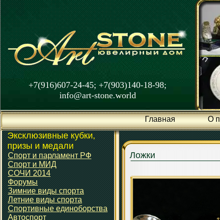
+7(916)607-24-45; +7(903)140-18-98;
info@art-stone.world
Главная
О 
Эксклюзивные кубки,
призы и медали
Ложки
Спорт и парламент РФ
Спорт и МИД
СОЧИ 2014
Форумы
Зимние виды спорта
Летние виды спорта
Спортивные единоборства
Автоспорт