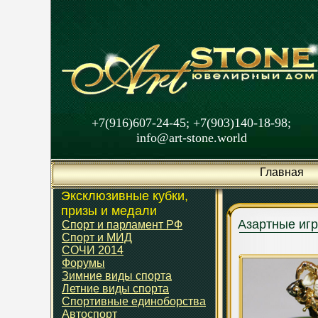
+7(916)607-24-45; +7(903)140-18-98;
info@art-stone.world
Главная
Эксклюзивные кубки,
призы и медали
Азартные иг
Спорт и парламент РФ
Спорт и МИД
СОЧИ 2014
Форумы
Зимние виды спорта
Летние виды спорта
Спортивные единоборства
Автоспорт