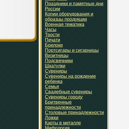
Праздники и памятные дни
России
Копии оборудования и
образцы продукции
Военная тематика
Часы
Трости
Печати
Брелоки
Портсигары и сигарницы
Визитницы
Подсвечники
Шкатулки
Сувениры
Сувениры на рождение
ребенка
Семья
Свадебные сувениры
Сувениры городу
Бритвенные
принадлежности
Столовые принадлежности
Ложки
Карты в металле
Мифология