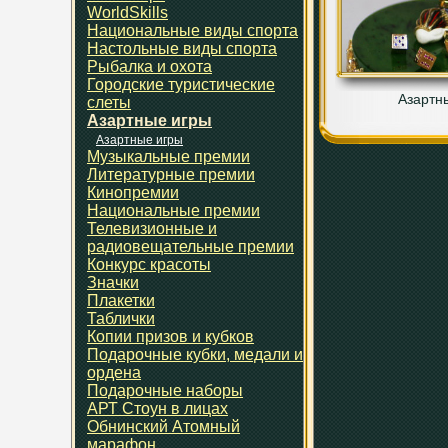
WorldSkills
Национальные виды спорта
Настольные виды спорта
Рыбалка и охота
Городские туристические
Азартн
слеты
Азартные игры
Азартные игры
Музыкальные премии
Литературные премии
Кинопремии
Национальные премии
Телевизионные и
радиовещательные премии
Конкурс красоты
Значки
Плакетки
Таблички
Копии призов и кубков
Подарочные кубки, медали и
ордена
Подарочные наборы
АРТ Стоун в лицах
Обнинский Атомный
марафон