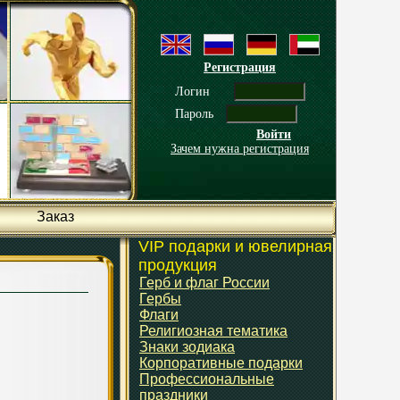
Регистрация
Логин
Пароль
Войти
Зачем нужна регистрация
Заказ
VIP подарки и ювелирная
продукция
Герб и флаг России
Гербы
Флаги
Религиозная тематика
Знаки зодиака
Корпоративные подарки
Профессиональные
праздники