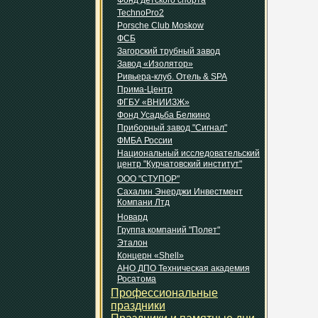
Фонд детского спорта
TechnoPro2
Porsche Club Moskow
ФСБ
Загорский трубный завод
Завод «Изолятор»
Ривьера-клуб. Отель & SPA
Прима-Центр
ФГБУ «ВНИИЗЖ»
Фонд Усадьба Белкино
Приборный завод "Сигнал"
ФМБА России
Национальный исследовательский
центр "Курчатовский институт"
ООО "СТУПОР"
Сахалин Энерджи Инвестмент
Компани Лтд
Новард
Группа компаний "Полет"
Эталон
Концерн «Shell»
АНО ДПО Техническая академия
Росатома
Профессиональные
праздники