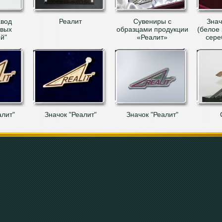
авод
Реалит
Сувениры с
Знач
вых
образцами продукции
(белое 
й"
«Реалит»
сере
алит"
Значок "Реалит"
Значок "Реалит"