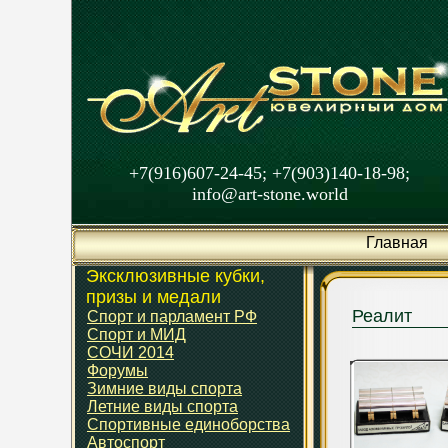
+7(916)607-24-45; +7(903)140-18-98;
info@art-stone.world
Главная
Эксклюзивные кубки,
призы и медали
Реалит
Спорт и парламент РФ
Спорт и МИД
СОЧИ 2014
Форумы
Зимние виды спорта
Летние виды спорта
Спортивные единоборства
Автоспорт