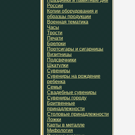
Праздники и памятные дни
России
Копии оборудования и
образцы продукции
Военная тематика
Часы
Трости
Печати
Брелоки
Портсигары и сигарницы
Визитницы
Подсвечники
Шкатулки
Сувениры
Сувениры на рождение
ребенка
Семья
Свадебные сувениры
Сувениры городу
Бритвенные
принадлежности
Столовые принадлежности
Ложки
Карты в металле
Мифология