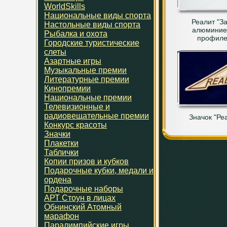
WorldSkills
Национальные виды спорта
Реалит "З
Настольные виды спорта
алюминие
Рыбалка и охота
профиле
Городские туристические
слеты
Азартные игры
Музыкальные премии
Литературные премии
Кинопремии
Национальные премии
Телевизионные и
радиовещательные премии
Значок "Ре
Конкурс красоты
Значки
Плакетки
Таблички
Копии призов и кубков
Подарочные кубки, медали и
ордена
Подарочные наборы
АРТ Стоун в лицах
Обнинский Атомный
марафон
Паралимпийские игры