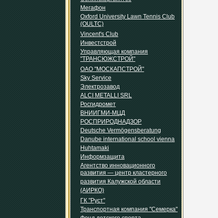
Мегафон
Oxford University Lawn Tennis Club
(OULTC)
Vincent's Club
Инвестстрой
Управляющая компания
"ТРАНСЮЖСТРОЙ"
ОАО "МОСКАПСТРОЙ"
Sky Service
Электрозавод
ALCI METALLI SRL
Росгидромет
ВНИИГМИ-МЦД
РОСПРИРОДНАДЗОР
Deutsche Vermögensberatung
Danube international school vienna
Huhtamaki
Информзащита
Агентство инновационного
развития — центр кластерного
развития Калужской области
(АИРКО)
ГК "Руст"
Транспортная компания "Семерка"