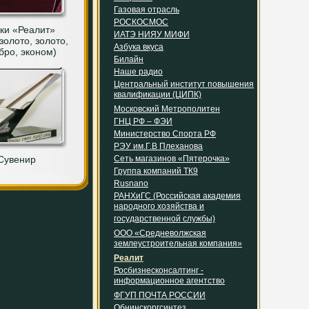
Газовая отрасль
РОСКОСМОС
ки «Реалит»
ИАТЭ НИЯУ МИФИ
золото, золото,
Азбука вкуса
бро, эконом)
Билайн
Наше радио
Центральный институт повышения
квалификации (ЦИПК)
Московский Метрополитен
ГНЦ РФ – ФЭИ
Министерство Спорта РФ
РЭУ им.Г.В Плеханова
Сувенир
Сеть магазинов «Пятерочка»
Группа компаний ТК9
Rusnano
РАНХиГС (Российская академия
народного хозяйства и
государственной службы)
ООО «Средневолжская
землеустроительная компания»
Реалит
Росбизнесконсалтинг -
информационное агентство
ФГУП ПОЧТА РОССИИ
Обнинскоргсинтез