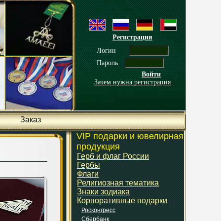
Регистрация
Логин
Пароль
Войти
Зачем нужна регистрация
Заказ
VIP подарки и ювелирная
продукция
Герб и флаг России
Гербы
Флаги
Религиозная тематика
Знаки зодиака
Корпоративные подарки
Росконгресс
Сбербанк