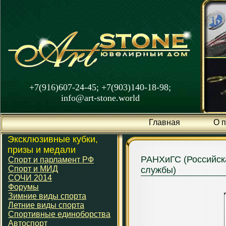
+7(916)607-24-45; +7(903)140-18-98;
info@art-stone.world
Главная
О 
Эксклюзивные кубки,
призы и медали
РАНХиГС (Российска
Спорт и парламент РФ
Спорт и МИД
службы)
СОЧИ 2014
Форумы
Зимние виды спорта
Летние виды спорта
Спортивные единоборства
Автоспорт