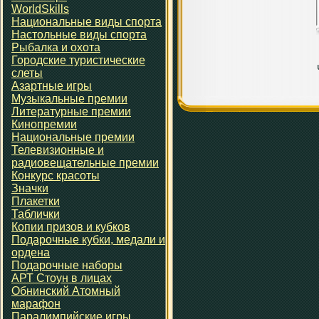
WorldSkills
Национальные виды спорта
Настольные виды спорта
Рыбалка и охота
Городские туристические
слеты
Азартные игры
Музыкальные премии
Литературные премии
Кинопремии
Национальные премии
Телевизионные и
радиовещательные премии
Конкурс красоты
Значки
Плакетки
Таблички
Копии призов и кубков
Подарочные кубки, медали и
ордена
Подарочные наборы
АРТ Стоун в лицах
Обнинский Атомный
марафон
Паралимпийские игры