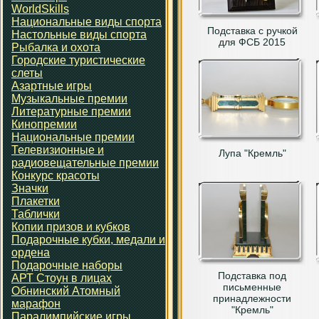
WorldSkills
Национальные виды спорта
Подставка с ручкой
Настольные виды спорта
для ФСБ 2015
Рыбалка и охота
Городские туристические
слеты
Азартные игры
Музыкальные премии
Литературные премии
Кинопремии
Национальные премии
Телевизионные и
Лупа "Кремль"
радиовещательные премии
Конкурс красоты
Значки
Плакетки
Таблички
Копии призов и кубков
Подарочные кубки, медали и
ордена
Подарочные наборы
Подставка под
АРТ Стоун в лицах
письменные
Обнинский Атомный
принадлежности
марафон
"Кремль"
Паралимпийские игры