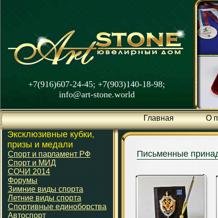
+7(916)607-24-45; +7(903)140-18-98;
info@art-stone.world
Главная
О 
Эксклюзивные кубки,
призы и медали
Письменные прина
Спорт и парламент РФ
Спорт и МИД
СОЧИ 2014
Форумы
Зимние виды спорта
Летние виды спорта
Спортивные единоборства
Автоспорт