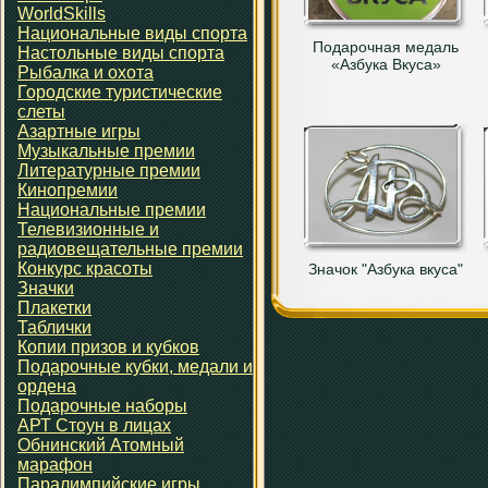
WorldSkills
Национальные виды спорта
Подарочная медаль
Настольные виды спорта
«Азбука Вкуса»
Рыбалка и охота
Городские туристические
слеты
Азартные игры
Музыкальные премии
Литературные премии
Кинопремии
Национальные премии
Телевизионные и
радиовещательные премии
Конкурс красоты
Значок "Азбука вкуса"
Значки
Плакетки
Таблички
Копии призов и кубков
Подарочные кубки, медали и
ордена
Подарочные наборы
АРТ Стоун в лицах
Обнинский Атомный
марафон
Паралимпийские игры