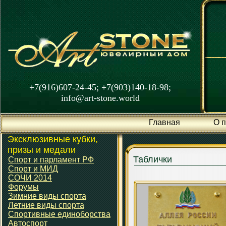
+7(916)607-24-45; +7(903)140-18-98;
info@art-stone.world
Главная
О 
Эксклюзивные кубки,
призы и медали
Таблички
Спорт и парламент РФ
Спорт и МИД
СОЧИ 2014
Форумы
Зимние виды спорта
Летние виды спорта
Спортивные единоборства
Автоспорт