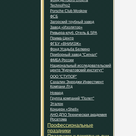
Фонд детского спорта
TechnoPro2
Porsche Club Moskow
ФСБ
Загорский трубный завод
Завод «Изолятор»
Ривьера-клуб. Отель & SPA
Прима-Центр
ФГБУ «ВНИИЗЖ»
Фонд Усадьба Белкино
Приборный завод "Сигнал"
ФМБА России
Национальный исследовательский
центр "Курчатовский институт"
ООО "СТУПОР"
Сахалин Энерджи Инвестмент
Компани Лтд
Новард
Группа компаний "Полет"
Эталон
Концерн «Shell»
АНО ДПО Техническая академия
Росатома
Профессиональные
праздники