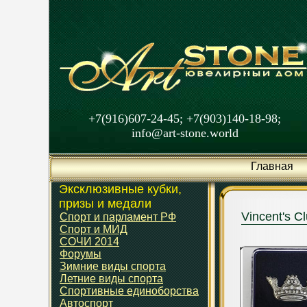
+7(916)607-24-45; +7(903)140-18-98;
info@art-stone.world
Главная
Эксклюзивные кубки,
призы и медали
Vincent's C
Спорт и парламент РФ
Спорт и МИД
СОЧИ 2014
Форумы
Зимние виды спорта
Летние виды спорта
Спортивные единоборства
Автоспорт