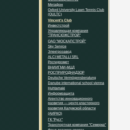
Мегафон
Oxford University Lawn Tennis Club
(OULTC)
Vincent's Club
Инвестстрой
Управляющая компания
"ТРАНСЮЖСТРОЙ"
ОАО "МОСКАПСТРОЙ"
Sky Service
Электрозавод
ALCI METALLI SRL
Росгидромет
ВНИИГМИ-МЦД
РОСПРИРОДНАДЗОР
Deutsche Vermögensberatung
Danube international school vienna
Huhtamaki
Информзащита
Агентство инновационного
развития — центр кластерного
развития Калужской области
(АИРКО)
ГК "Руст"
Транспортная компания "Семерка"