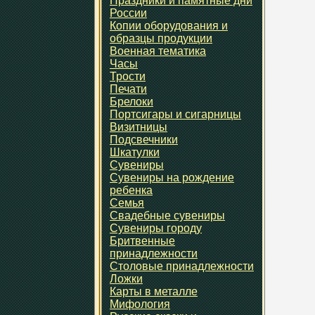
Праздники и памятные дни
России
Копии оборудования и
образцы продукции
Военная тематика
Часы
Трости
Печати
Брелоки
Портсигары и сигарницы
Визитницы
Подсвечники
Шкатулки
Сувениры
Сувениры на рождение
ребенка
Семья
Свадебные сувениры
Сувениры городу
Бритвенные
принадлежности
Столовые принадлежности
Ложки
Карты в металле
Мифология