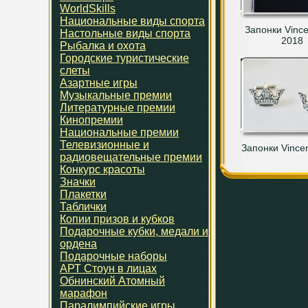
WorldSkills
Национальные виды спорта
Запонки Vince
Настольные виды спорта
2018
Рыбалка и охота
Городские туристические
слеты
Азартные игры
Музыкальные премии
Литературные премии
Кинопремии
Национальные премии
Телевизионные и
Запонки Vincen
радиовещательные премии
Конкурс красоты
Значки
Плакетки
Таблички
Копии призов и кубков
Подарочные кубки, медали и
ордена
Подарочные наборы
АРТ Стоун в лицах
Обнинский Атомный
марафон
Паралимпийские игры