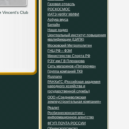
Газовая отрасль
РОСКОСМОС
 Vincent's Club
ИАТЭ НИЯУ МИФИ
Азбука вкуса
Билайн
Наше радио
Центральный институт повышения
квалификации (ЦИПК)
Московский Метрополитен
ГНЦ РФ – ФЭИ
Министерство Спорта РФ
РЭУ им.Г.В Плеханова
Сеть магазинов «Пятерочка»
Группа компаний ТК9
Rusnano
РАНХиГС (Российская академия
народного хозяйства и
государственной службы)
ООО «Средневолжская
землеустроительная компания»
Реалит
Росбизнесконсалтинг -
информационное агентство
ФГУП ПОЧТА РОССИИ
Обнинскоргсинтез