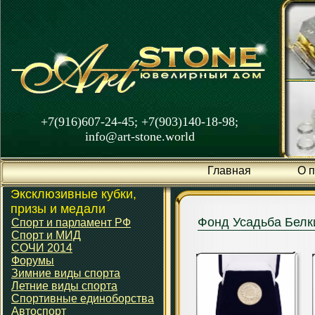
+7(916)607-24-45; +7(903)140-18-98;
info@art-stone.world
Главная
О 
Эксклюзивные кубки,
призы и медали
Фонд Усадьба Белк
Спорт и парламент РФ
Спорт и МИД
СОЧИ 2014
Форумы
Зимние виды спорта
Летние виды спорта
Спортивные единоборства
Автоспорт