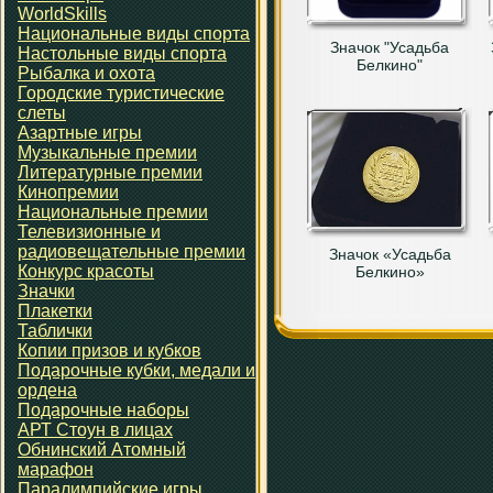
WorldSkills
Национальные виды спорта
Значок "Усадьба
Настольные виды спорта
Белкино"
Рыбалка и охота
Городские туристические
слеты
Азартные игры
Музыкальные премии
Литературные премии
Кинопремии
Национальные премии
Телевизионные и
радиовещательные премии
Значок «Усадьба
Конкурс красоты
Белкино»
Значки
Плакетки
Таблички
Копии призов и кубков
Подарочные кубки, медали и
ордена
Подарочные наборы
АРТ Стоун в лицах
Обнинский Атомный
марафон
Паралимпийские игры