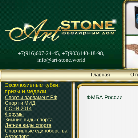
+7(916)607-24-45; +7(903)140-18-98;
info@art-stone.world
Главная
О 
Эксклюзивные кубки,
призы и медали
ФМБА России
Спорт и парламент РФ
Спорт и МИД
СОЧИ 2014
Форумы
Зимние виды спорта
Летние виды спорта
Спортивные единоборства
Автоспорт