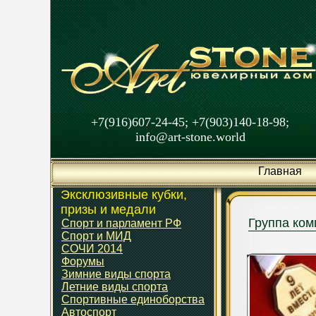
+7(916)607-24-45; +7(903)140-18-98;
info@art-stone.world
Главная
Эксклюзивные кубки,
призы и медали
Группа ком
Спорт и парламент РФ
Спорт и МИД
СОЧИ 2014
Форумы
Зимние виды спорта
Летние виды спорта
Спортивные единоборства
Автоспорт