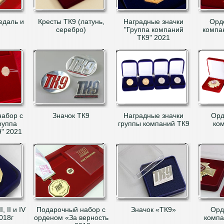
едаль и
Кресты ТК9 (латунь,
Наградные значки
Орд
)
серебро)
"Группа компаний
компа
ТК9" 2021
абор с
Значок ТК9
Наградные значки
Орд
руппа
группы компаний ТК9
ко
" 2021
, II и IV
Подарочный набор с
Значок «ТК9»
Орд
018г
орденом «За верность
компан