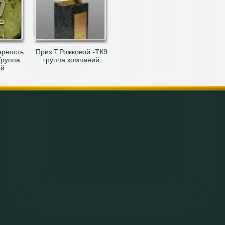
ерность
Приз Т.Рожковой -ТК9
Группа
группа компаний
ий