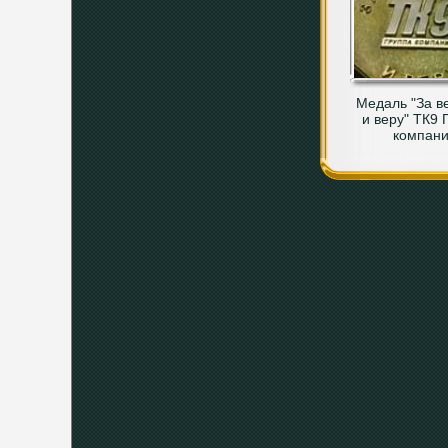
Медаль "За в
и веру" ТК9 
компан