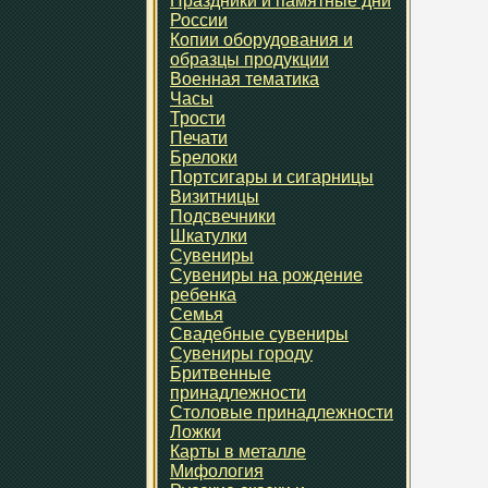
Праздники и памятные дни
России
Копии оборудования и
образцы продукции
Военная тематика
Часы
Трости
Печати
Брелоки
Портсигары и сигарницы
Визитницы
Подсвечники
Шкатулки
Сувениры
Сувениры на рождение
ребенка
Семья
Свадебные сувениры
Сувениры городу
Бритвенные
принадлежности
Столовые принадлежности
Ложки
Карты в металле
Мифология