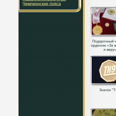
Чемпионские пояса
Подарочный н
орденом «За в
и веру
Значок "Т