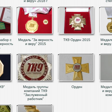
и веру» 2018 г
сте
абор с
Медаль "За верность
ТК9 Орден 2015
Медали
ерность
и веру" 2015
и веру
»
К9"
Медаль группы
Орден
Медаль
компаний ТК9
и вер
"Заслуженный
ком
работник"