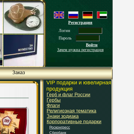
Регистрация
Логин
Пароль
Войти
Зачем нужна регистрация
Заказ
VIP подарки и ювелирная
продукция
Герб и флаг России
Гербы
Флаги
Религиозная тематика
Знаки зодиака
Корпоративные подарки
Росконгресс
Сбербанк