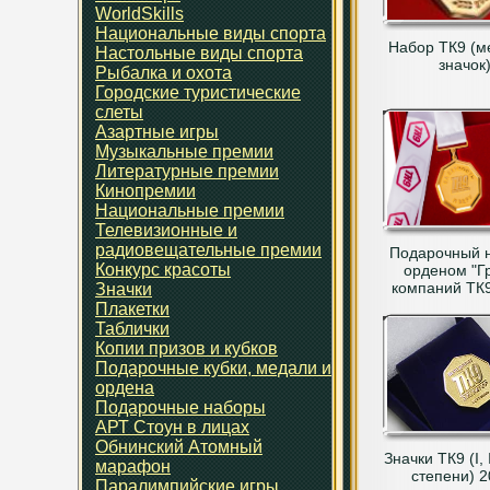
WorldSkills
Национальные виды спорта
Набор ТК9 (м
Настольные виды спорта
значок
Рыбалка и охота
Городские туристические
слеты
Азартные игры
Музыкальные премии
Литературные премии
Кинопремии
Национальные премии
Телевизионные и
радиовещательные премии
Подарочный н
Конкурс красоты
орденом "Г
компаний ТК9
Значки
Плакетки
Таблички
Копии призов и кубков
Подарочные кубки, медали и
ордена
Подарочные наборы
АРТ Стоун в лицах
Обнинский Атомный
Значки ТК9 (I, II
марафон
степени) 2
Паралимпийские игры