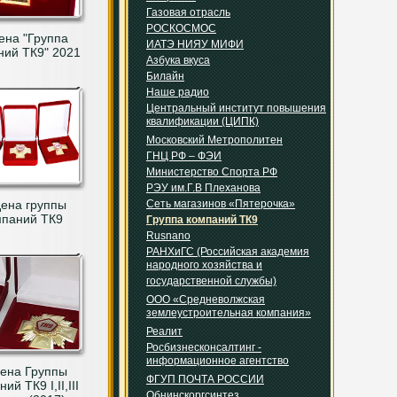
Газовая отрасль
РОСКОСМОС
ена "Группа
ИАТЭ НИЯУ МИФИ
ний ТК9" 2021
Азбука вкуса
Билайн
Наше радио
Центральный институт повышения
квалификации (ЦИПК)
Московский Метрополитен
ГНЦ РФ – ФЭИ
Министерство Спорта РФ
РЭУ им.Г.В Плеханова
ена группы
Сеть магазинов «Пятерочка»
мпаний ТК9
Группа компаний ТК9
Rusnano
РАНХиГС (Российская академия
народного хозяйства и
государственной службы)
ООО «Средневолжская
землеустроительная компания»
Реалит
Росбизнесконсалтинг -
информационное агентство
ена Группы
ФГУП ПОЧТА РОССИИ
ий ТК9 I,II,III
Обнинскоргсинтез