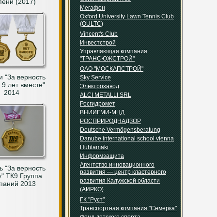
пени (2017)
Мегафон
Oxford University Lawn Tennis Club
(OULTC)
Vincent's Club
Инвестстрой
Управляющая компания
"ТРАНСЮЖСТРОЙ"
ОАО "МОСКАПСТРОЙ"
 "За верность
Sky Service
. 9 лет вместе"
Электрозавод
2014
ALCI METALLI SRL
Росгидромет
ВНИИГМИ-МЦД
РОСПРИРОДНАДЗОР
Deutsche Vermögensberatung
Danube international school vienna
Huhtamaki
Информзащита
Агентство инновационного
 "За верность
развития — центр кластерного
у" ТК9 Группа
развития Калужской области
паний 2013
(АИРКО)
ГК "Руст"
Транспортная компания "Семерка"