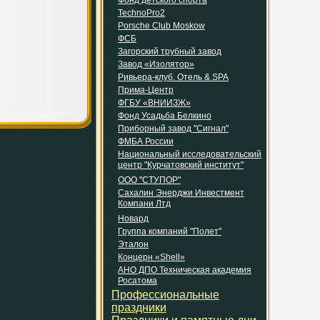
Фонд детского спорта
TechnoPro2
Porsche Club Moskow
ФСБ
Загорский трубный завод
Завод «Изолятор»
Ривьера-клуб. Отель & SPA
Прима-Центр
ФГБУ «ВНИИЗЖ»
Фонд Усадьба Белкино
Приборный завод "Сигнал"
ФМБА России
Национальный исследовательский
центр "Курчатовский институт"
ООО "СТУПОР"
Сахалин Энерджи Инвестмент
Компани Лтд
Новард
Группа компаний "Полет"
Эталон
Концерн «Shell»
АНО ДПО Техническая академия
Росатома
Профессиональные
праздники