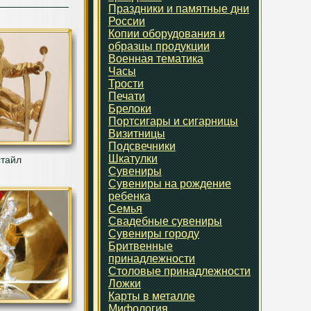
Праздники и памятные дни
России
Копии оборудования и
образцы продукции
Военная тематика
Часы
Трости
Печати
Брелоки
Портсигары и сигарницы
Визитницы
Подсвечники
Шкатулки
тайл
Сувениры
Сувениры на рождение
ребенка
Семья
Свадебные сувениры
Сувениры городу
Бритвенные
принадлежности
Столовые принадлежности
Ложки
Карты в металле
Мифология