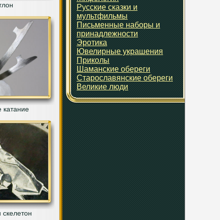
тлон
Русские сказки и
мультфильмы
Письменные наборы и
принадлежности
Эротика
Ювелирные украшения
Приколы
Шаманские обереги
Старославянские обереги
Великие люди
 катание
 скелетон