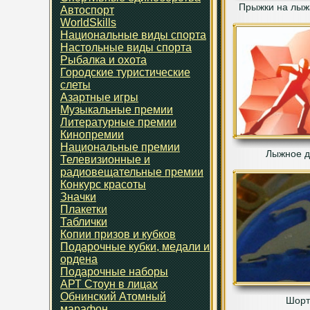
Прыжки на лыж
Автоспорт
WorldSkills
Национальные виды спорта
Настольные виды спорта
Рыбалка и охота
Городские туристические
слеты
Азартные игры
Музыкальные премии
Литературные премии
Кинопремии
Национальные премии
Лыжное д
Телевизионные и
радиовещательные премии
Конкурс красоты
Значки
Плакетки
Таблички
Копии призов и кубков
Подарочные кубки, медали и
ордена
Подарочные наборы
АРТ Стоун в лицах
Обнинский Атомный
Шорт
марафон