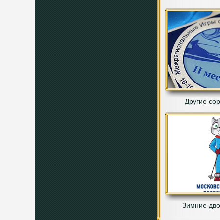
Другие со
Зимние дво