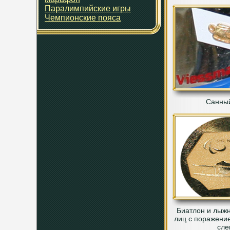
Паралимпийские игры
Чемпионские пояса
Санный
Биатлон и лыжн
лиц с поражени
сле