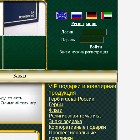
Регистрация
Логин
Пароль
Войти
Зачем нужна регистрация
Заказ
VIP подарки и ювелирная
продукция
ду, то есть
Герб и флаг России
 Олимпийских игр.
Гербы
Флаги
Религиозная тематика
Знаки зодиака
Корпоративные подарки
Профессиональные
праздники