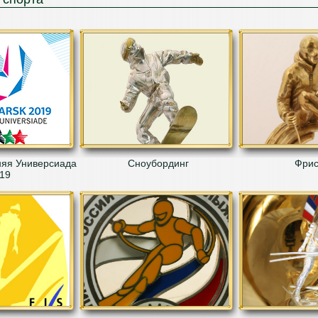
яя Универсиада
Сноубординг
Фрис
19