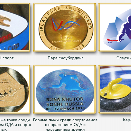
 спорт
Пара сноубординг
Следж -
ые гонки среди
Горные лыжи среди спортсменов
Кёр
ем ОДА и спорта
с поражением ОДА и
пых
нарушением зрения