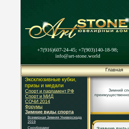
+7(916)607-24-45; +7(903)140-18-98;
info@art-stone.world
Главная
Эксклюзивные кубки,
призы и медали
Зимний спо
Спорт и парламент РФ
преимущественно 
Спорт и МИД
СОЧИ 2014
Форумы
Зимние виды спорта
Всемирная Зимняя Универсиада
2019
Сноубординг
Зимние виды