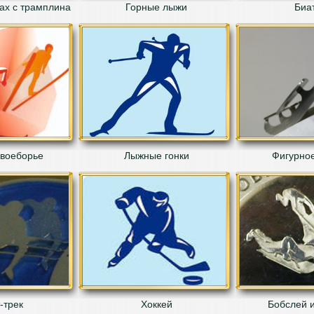
ах с трамплина
Горные лыжи
Биа
воеборье
Лыжные гонки
Фигурное
-трек
Хоккей
Бобслей и