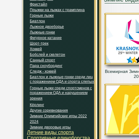
Фристайл
Прыжки на лыжах с трамплина
Горные лыжи
Биатлон
Лыжное двоеборье
Лыжные гонки
Фигурное катание
Шорт-трек
Хоккей
Бобслей и скелетон
Санный спорт
Пара сноубординг
Всемирная Зимн
Следж - хоккей
20
Биатлон и лыжные гонки среди лиц
с поражением ОДА и спорта слепых
Горные лыжи среди спортсменов с
поражением ОДА и нарушением
зрения
Кёрлинг
Другие соревнования
Зимние Олимпийские игры 2022
2024
Зимние дворовые игры
Летние виды спорта
Спортивные единоборства