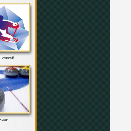
 хоккей
линг