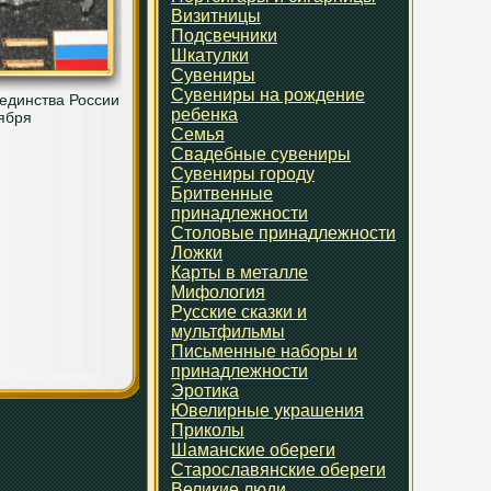
Визитницы
Подсвечники
Шкатулки
Сувениры
Сувениры на рождение
единства России
ребенка
ября
Семья
Свадебные сувениры
Сувениры городу
Бритвенные
принадлежности
Столовые принадлежности
Ложки
Карты в металле
Мифология
Русские сказки и
мультфильмы
Письменные наборы и
принадлежности
Эротика
Ювелирные украшения
Приколы
Шаманские обереги
Старославянские обереги
Великие люди