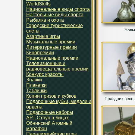
WorldSkills
Национальные виды спорта
Настольные виды спорта
Рыбалка и охота
Городские туристические
Новы
слеты
Азартные игры
Музыкальные премии
Литературные премии
Кинопремии
Национальные премии
Телевизионные и
радиовещательные премии
Конкурс красоты
Значки
Плакетки
Таблички
Копии призов и кубков
Праздник весны
Подарочные кубки, медали и
ордена
Подарочные наборы
АРТ Стоун в лицах
Обнинский Атомный
марафон
Паралимпийские игры