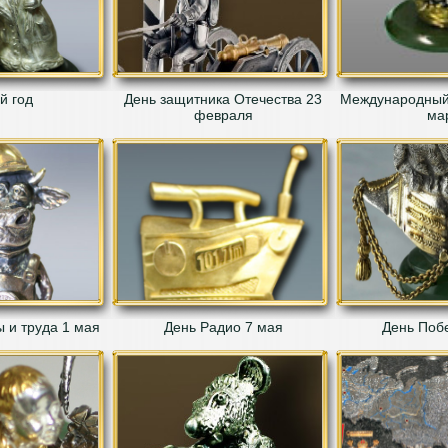
й год
День защитника Отечества 23
Международный 
февраля
ма
 и труда 1 мая
День Радио 7 мая
День Поб