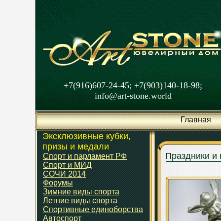
+7(916)607-24-45; +7(903)140-18-98;
info@art-stone.world
Главная
Эксклюзивные кубки,
призы и медали
Праздники и
Спорт и парламент РФ
Спорт и МИД
СОЧИ 2014
Форумы
Зимние виды спорта
Летние виды спорта
Спортивные единоборства
Автоспорт