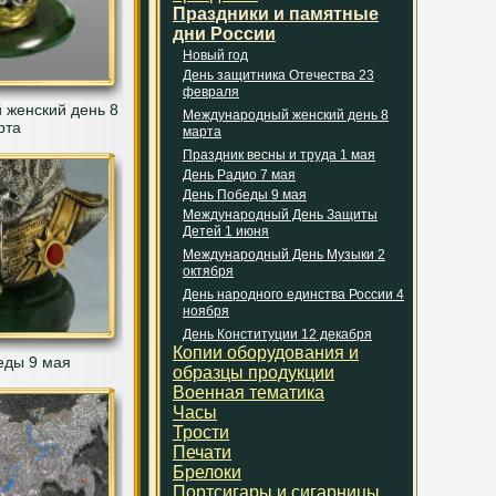
Праздники и памятные
дни России
Новый год
День защитника Отечества 23
февраля
женский день 8
Международный женский день 8
рта
марта
Праздник весны и труда 1 мая
День Радио 7 мая
День Победы 9 мая
Международный День Защиты
Детей 1 июня
Международный День Музыки 2
октября
День народного единства России 4
ноября
День Конституции 12 декабря
Копии оборудования и
еды 9 мая
образцы продукции
Военная тематика
Часы
Трости
Печати
Брелоки
Портсигары и сигарницы