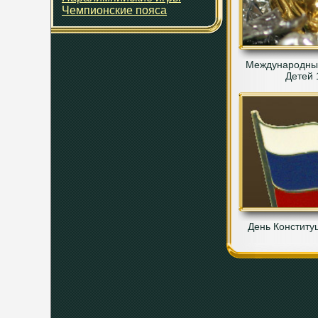
Чемпионские пояса
Международны
Детей 
День Конститу