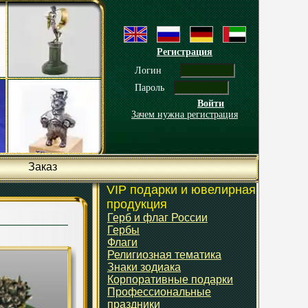
Регистрация
Логин
Пароль
Войти
Зачем нужна регистрация
Заказ
VIP подарки и ювелирная
продукция
Герб и флаг России
Гербы
Флаги
Религиозная тематика
Знаки зодиака
Корпоративные подарки
Профессиональные
праздники