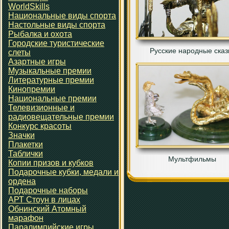
WorldSkills
Национальные виды спорта
Настольные виды спорта
Рыбалка и охота
Городские туристические
Русские народные сказ
слеты
Азартные игры
Музыкальные премии
Литературные премии
Кинопремии
Национальные премии
Телевизионные и
радиовещательные премии
Конкурс красоты
Значки
Плакетки
Таблички
Мультфильмы
Копии призов и кубков
Подарочные кубки, медали и
ордена
Подарочные наборы
АРТ Стоун в лицах
Обнинский Атомный
марафон
Паралимпийские игры