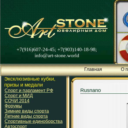
+7(916)607-24-45; +7(903)140-18-98;
info@art-stone.world
Главная
О 
Эксклюзивные кубки,
призы и медали
Rusnano
Спорт и парламент РФ
Спорт и МИД
СОЧИ 2014
Форумы
Зимние виды спорта
Летние виды спорта
Спортивные единоборства
Автоспорт