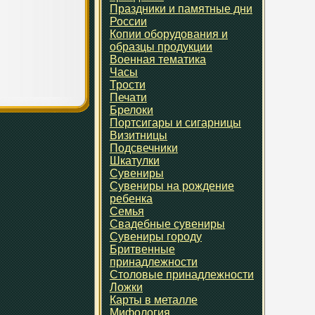
Праздники и памятные дни
России
Копии оборудования и
образцы продукции
Военная тематика
Часы
Трости
Печати
Брелоки
Портсигары и сигарницы
Визитницы
Подсвечники
Шкатулки
Сувениры
Сувениры на рождение
ребенка
Семья
Свадебные сувениры
Сувениры городу
Бритвенные
принадлежности
Столовые принадлежности
Ложки
Карты в металле
Мифология