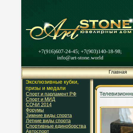
+7(916)607-24-45; +7(903)140-18-98;
info@art-stone.world
Главная
Эксклюзивные кубки,
призы и медали
Телевизионн
Спорт и парламент РФ
Спорт и МИД
СОЧИ 2014
Форумы
Зимние виды спорта
Летние виды спорта
Спортивные единоборства
Автоспорт