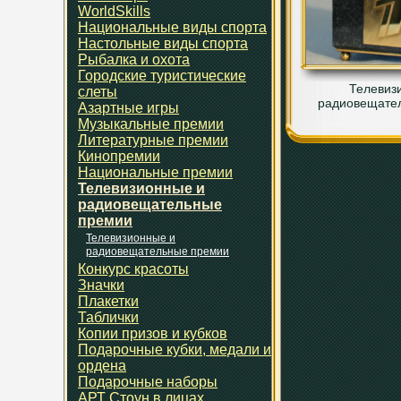
WorldSkills
Национальные виды спорта
Настольные виды спорта
Рыбалка и охота
Городские туристические
Телевиз
слеты
радиовещате
Азартные игры
Музыкальные премии
Литературные премии
Кинопремии
Национальные премии
Телевизионные и
радиовещательные
премии
Телевизионные и
радиовещательные премии
Конкурс красоты
Значки
Плакетки
Таблички
Копии призов и кубков
Подарочные кубки, медали и
ордена
Подарочные наборы
АРТ Стоун в лицах