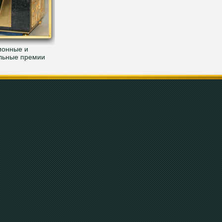
ионные и
льные премии