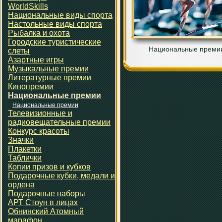
WorldSkills
Национальные виды спорта
Настольные виды спорта
Рыбалка и охота
Городские туристические
Национальные преми
слеты
Азартные игры
Музыкальные премии
Литературные премии
Кинопремии
Национальные премии
Национальные премии
Телевизионные и
радиовещательные премии
Конкурс красоты
Значки
Плакетки
Таблички
Копии призов и кубков
Подарочные кубки, медали и
ордена
Подарочные наборы
АРТ Стоун в лицах
Обнинский Атомный
марафон