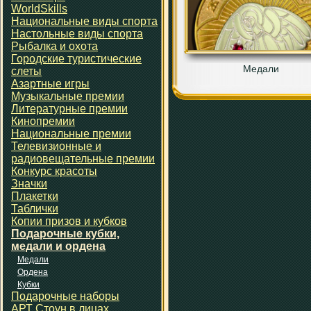
WorldSkills
Национальные виды спорта
Настольные виды спорта
Рыбалка и охота
Городские туристические
Медали
слеты
Азартные игры
Музыкальные премии
Литературные премии
Кинопремии
Национальные премии
Телевизионные и
радиовещательные премии
Конкурс красоты
Значки
Плакетки
Таблички
Копии призов и кубков
Подарочные кубки,
медали и ордена
Медали
Ордена
Кубки
Подарочные наборы
АРТ Стоун в лицах