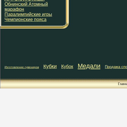
Обнинский Атомный
марафон
Паралимпийские игры
Чемпионские пояса
Медали
Кубки
Кубок
Продажа спо
Изготовление сувениров
Главн