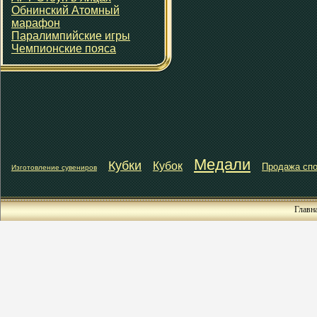
Обнинский Атомный
марафон
Паралимпийские игры
Чемпионские пояса
Медали
Кубки
Кубок
Продажа спо
Изготовление сувениров
Главн