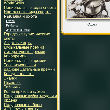
WorldSkills
Национальные виды спорта
Настольные виды спорта
Рыбалка и охота
Охота
Охота
Рыбалка
Закатные значки
Городские туристические
слеты
Азартные игры
Музыкальные премии
Литературные премии
Кинопремии
Национальные премии
Телевизионные и
радиовещательные премии
Конкурс красоты
Значки
Плакетки
Таблички
Копии призов и кубков
Подарочные кубки, медали и
ордена
Подарочные наборы
АРТ Стоун в лицах