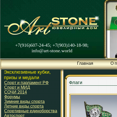
+7(916)607-24-45; +7(903)140-18-98;
info@art-stone.world
Главная
О 
Эксклюзивные кубки,
призы и медали
Флаги
Спорт и парламент РФ
Спорт и МИД
СОЧИ 2014
Форумы
Зимние виды спорта
Летние виды спорта
Спортивные единоборства
Автоспорт