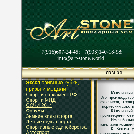
+7(916)607-24-45; +7(903)140-18-98;
info@art-stone.world
Главная
Эксклюзивные кубки,
призы и медали
Ювелирный 
Спорт и парламент РФ
Это производств
Спорт и МИД
сувениров, корп
СОЧИ 2014
творческий союз 
Форумы
Ювелирный 
произведений юве
Зимние виды спорта
Имея больш
Летние виды спорта
ювелиров компани
Спортивные единоборства
К Вашим ус
Автоспорт
охватывает практ