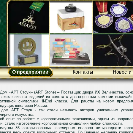
О предприятии
Контакты
Новости
Дом «АРТ Стоун» (
ART
Stone
) – Поставщик двора
ИХ
Величества, осно
о эксклюзивных изделий из золота с драгоценными камнями высочайш
оративной символики
Hi
-
End
класса. Для работы на новом предпри
ведущих ювелиров России.
дом АРТ Стоун - так стали называть авторов уникальных украш
лирного искусства.
ой опыт по работе с корпоративными заказчиками, одним из направл
и, стало изготовление корпоративной символики любой сложности.
лугам 36 авторизованных ювелирных сплавов четырнадцати карат
ически весь спектр возможных оттенков. По Вашему желанию корпор