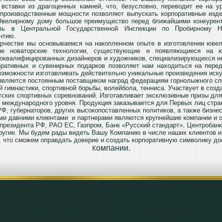
вставки из драгоценных камней, что, безусловно, переводит ее на 
производственные мощности позволяют выпускать корпоративные изд
 Ювелирному дому большое преимущество перед ближайшими конкурент
оль в Центральной Государственной Инспекции по Пробирному 
нтию.
орчестве мы основываемся на накопленном опыте в изготовлении юве
ые новаторские технологии, существующие и появляющиеся на ю
оквалифицированных дизайнеров и художников, специализирующихся н
оративных и сувенирных подарков позволяет нам находиться на пере
озможности изготавливать действительно уникальные произведения иску
вляется постоянным поставщиком наград федерациям горнолыжного спо
 гимнастики, спортивной борьбы, волейбола, тенниса. Участвует в созд
ских спортивных соревнований. Изготавливает эксклюзивные призы для
и международного уровня. Продукция заказывается для Первых лиц стра
Ф, губернаторов, других высокопоставленных политиков, а также бизне
ми давними клиентами
и партнерами являются крупнейшие компании и о
президента РФ, РАО ЕС, Газпром, Банк «Русский стандарт», Центробанк
другие. Мы будем рады видеть Вашу Компанию в числе наших клиентов и
, что сможем оправдать доверие и создать корпоративную символику д
омпании.
К