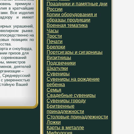
Праздники и памятные дни
уровень
премиум -
елия в кратчайшие
России
ами. Все изделия
Копии оборудования и
Надзору и имеют
образцы продукции
Военная тематика
лирных украшений,
Часы
велирном рынке.
епосредственно на
Трости
довых позициях по
Печати
сства.
Брелоки
рта и сноуборда,
Портсигары и сигарницы
ании призов для
Визитницы
 соревнований
ны, министров
Подсвечники
сменов, деятелей
Шкатулки
рганизации –
Сувениры
, Среднерусский
Сувениры на рождение
 с уверенностью
ребенка
остойную Вашей
Семья
Свадебные сувениры
Сувениры городу
Бритвенные
принадлежности
Столовые принадлежности
Ложки
Карты в металле
Мифология