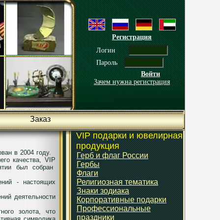
Регистрация
Логин
Пароль
Войти
Зачем нужна регистрация
Заказ
VIP подарки и ювелирная
продукция
ван в 2004 году.
Герб и флаг России
его качества,
VIP
Гербы
ятии был собран
Флаги
Религиозная тематика
ений - настоящих
Знаки зодиака
ений деятельности
Корпоративные подарки
Профессиональные
ного золота, что
праздники
ативная символика