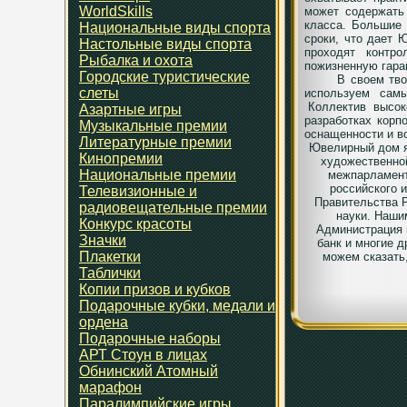
WorldSkills
может содержать 
класса. Большие 
Национальные виды спорта
сроки, что дает
Настольные виды спорта
проходят контр
Рыбалка и охота
пожизненную гара
Городские туристические
В своем тв
слеты
используем сам
Коллектив
высок
Азартные игры
разработках корп
Музыкальные премии
оснащенности и в
Литературные премии
Ювелирный дом я
Кинопремии
художественной
Национальные премии
межпарламент
российского 
Телевизионные и
Правительства Р
радиовещательные премии
науки. Наши
Конкурс красоты
Администрация 
Значки
банк и многие 
Плакетки
можем сказать
Таблички
Копии призов и кубков
Подарочные кубки, медали и
ордена
Подарочные наборы
АРТ Стоун в лицах
Обнинский Атомный
марафон
Паралимпийские игры